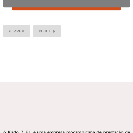
PREV
NEXT
A Kado 7, E.I. é uma empresa moçambicana de prestação de