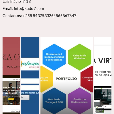
Luís Inácio n° 13
Email: info@kado7.com
Contactos: +258 843753325/ 865867647